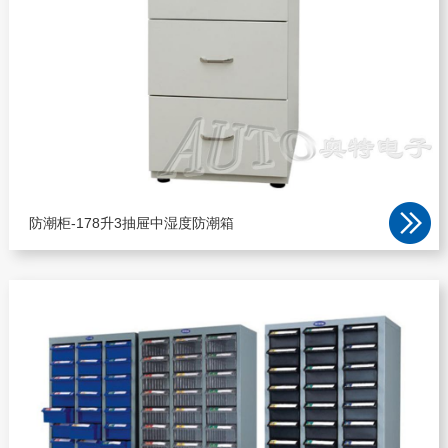
防潮柜-178升3抽屉中湿度防潮箱