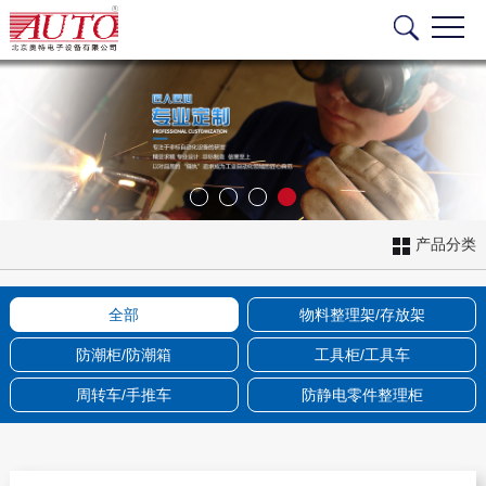
产品分类
全部
物料整理架/存放架
防潮柜/防潮箱
工具柜/工具车
周转车/手推车
防静电零件整理柜