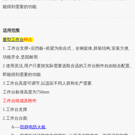
能得到需要的功能.
适用范围
重型
工作台
特点
:
1.
工作台支撑
+
后挡板
+
前梁为组合式，全钢架体
,
拼装结构
,
安装方便
,
功能齐全
,
坚固耐用
.
2.
使用灵活
,
用户只要按实际需要选取合适的工作台附件自由组合配置
,
即能得到需要的功能
.
3.
工作台高度可调节
,
以适应不同人群和生产需要
.
工作台标准高度为
750mm
工作台组成及附件
:
1.
工作台支撑
.
2.
工作台台面
:
A----
防静电防火板
;